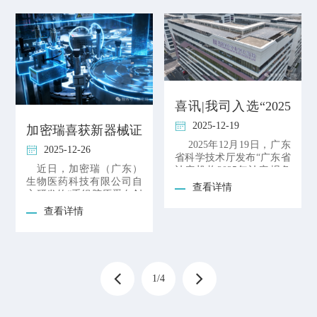
喜讯|我司入选“2025
年第二批高新技术企
2025-12-19
加密瑞喜获新器械证
业”
2025年12月19日，广东
加密瑞中国将落地国
2025-12-26
省科学技术厅发布“广东省
际先进的生产工艺及
近日，加密瑞（广东）
认定机构2025年认定报备
领先的生物抗衰制剂
生物医药科技有限公司自
的第二批高新技
查看详情
主研发的“重组胶原蛋白创
面敷贴” 正式获得医疗器
查看详情
械注
1/4