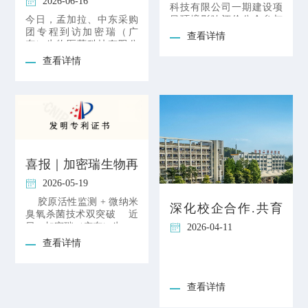
2026-06-16
评价公众参与第二次
科技有限公司一期建设项
瑞生物医药，双方洽
目环境影响评价公众参与
今日，孟加拉、中东采购
信息公示
谈胶原蛋白原料及制
第二次信息公示 遵照《环
团专程到访加密瑞（广
查看详情
境影响评价公众参与办
东）生物医药科技有限公
成品跨境合作，共谋
司，公司核心负责人罗
查看详情
中东及东南亚市场新
总、陈总、李总热情接待
发展！
来访客商，双方
喜报｜加密瑞生物再
获两项国家发明专利
2026-05-19
授权！
胶原活性监测 + 微纳米
深化校企合作.共育
臭氧杀菌技术双突破 近
医药工匠
日，加密瑞（广东）生
2026-04-11
查看详情
查看详情